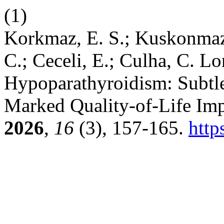
(1)
Korkmaz, E. S.; Kuskonmaz,
C.; Ceceli, E.; Culha, C. L
Hypoparathyroidism: Subtle
Marked Quality-of-Life Im
2026
,
16
(3), 157-165.
http